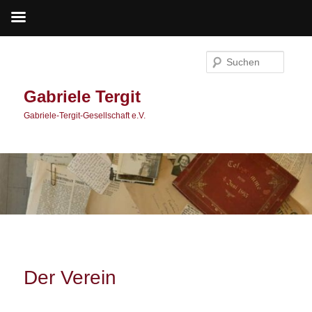
Zum
primären
Suche
Inhalt
springen
Gabriele Tergit
Gabriele-Tergit-Gesellschaft e.V.
Der Verein