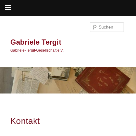
Zum
primären
Suche
Inhalt
springen
Gabriele Tergit
Gabriele-Tergit-Gesellschaft e.V.
Kontakt