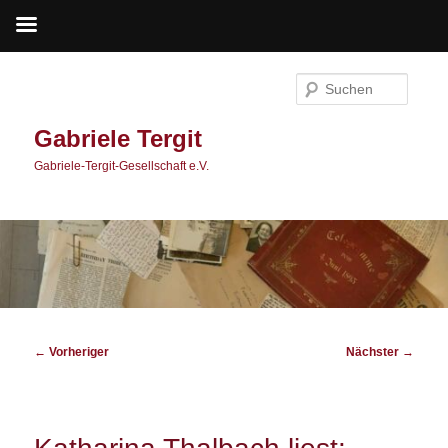
Zum
primären
Suche
Inhalt
springen
Gabriele Tergit
Gabriele-Tergit-Gesellschaft e.V.
Beitragsnavigation
←
Vorheriger
Nächster
→